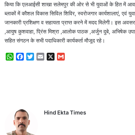
किया कि एलआईसी शाखा सलेमपुर की ओर से भी युवाओं के हित में आवश्
ब्लाकों में कौशल विकास सिविल शिविर, स्वरोजगार कार्यशालाएं, एवं 
जानकारी प्रशिक्षण व सहायता प्राप्त करने में मदद मिलेगी। इस अवसर
,आयुष कुशवाहा, प्रिंस मिश्रा ,आलोक पाठक ,अर्जुन दुबे, अभिषेक उपा
सहित संगठन के सभी पदाधिकारी कार्यकर्ता मौजूद रहे।
W
F
T
E
X
G
h
a
w
m
m
a
c
i
a
a
t
e
t
i
i
s
b
t
l
l
A
o
e
p
o
r
p
k
Hind Ekta Times