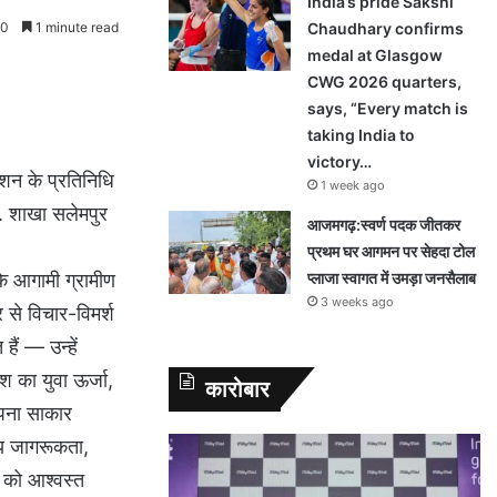
India’s pride Sakshi
0
1 minute read
Chaudhary confirms
medal at Glasgow
CWG 2026 quarters,
says, “Every match is
taking India to
victory…
ेशन के प्रतिनिधि
1 week ago
ी. शाखा सलेमपुर
आजमगढ़:स्वर्ण पदक जीतकर
प्रथम घर आगमन पर सेहदा टोल
प्लाजा स्वागत में उमड़ा जनसैलाब
के आगामी ग्रामीण
3 weeks ago
र से विचार-विमर्श
हैं — उन्हें
 का युवा ऊर्जा,
कारोबार
सपना साकार
ीय जागरूकता,
ं को आश्वस्त