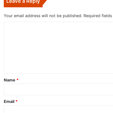
Leave a Reply
Your email address will not be published.
Required field
C
o
m
m
e
n
t
*
Name
*
Email
*