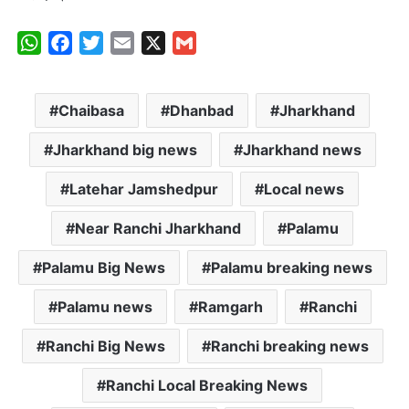
W
F
T
E
X
G
h
a
w
m
m
a
c
i
a
a
Chaibasa
Dhanbad
Jharkhand
t
e
t
i
i
s
b
t
l
l
Jharkhand big news
Jharkhand news
A
o
e
p
o
r
Latehar Jamshedpur
Local news
p
k
Near Ranchi Jharkhand
Palamu
Palamu Big News
Palamu breaking news
Palamu news
Ramgarh
Ranchi
Ranchi Big News
Ranchi breaking news
Ranchi Local Breaking News