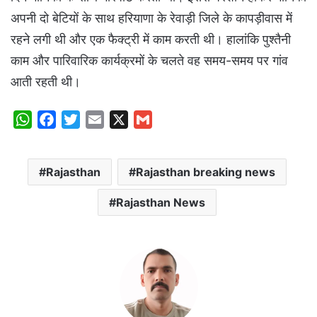
अपनी दो बेटियों के साथ हरियाणा के रेवाड़ी जिले के कापड़ीवास में
रहने लगी थी और एक फैक्ट्री में काम करती थी। हालांकि पुश्तैनी
काम और पारिवारिक कार्यक्रमों के चलते वह समय-समय पर गांव
आती रहती थी।
W
F
T
E
X
G
h
a
w
m
m
a
c
i
a
a
Rajasthan
Rajasthan breaking news
t
e
t
i
i
s
b
t
l
l
Rajasthan News
A
o
e
p
o
r
p
k