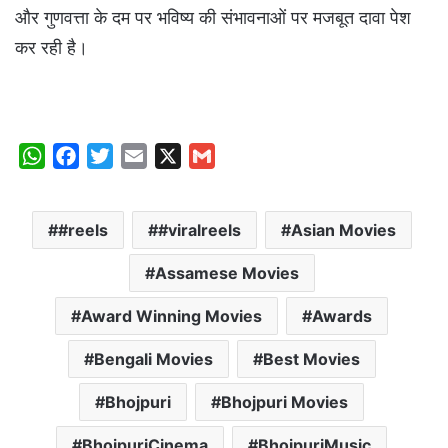
और गुणवत्ता के दम पर भविष्य की संभावनाओं पर मजबूत दावा पेश
कर रही है।
W
F
T
E
X
G
h
a
w
m
m
a
c
i
a
a
#reels
#viralreels
Asian Movies
t
e
t
i
i
s
b
t
l
l
Assamese Movies
A
o
e
p
o
r
Award Winning Movies
Awards
p
k
Bengali Movies
Best Movies
Bhojpuri
Bhojpuri Movies
BhojpuriCinema
BhojpuriMusic