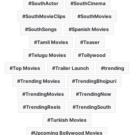
SouthActor
SouthCinema
SouthMovieClips
SouthMovies
SouthSongs
Spanish Movies
Tamil Movies
Teaser
Telugu Movies
Tollywood
Top Movies
Trailer Launch
trending
Trending Movies
TrendingBhojpuri
TrendingMovies
TrendingNow
TrendingReels
TrendingSouth
Turkish Movies
Upcoming Bollywood Movies