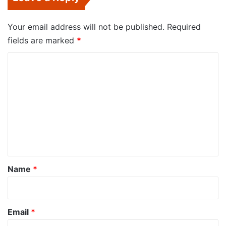
Your email address will not be published.
Required
fields are marked
*
C
o
m
m
e
n
t
*
Name
*
Email
*