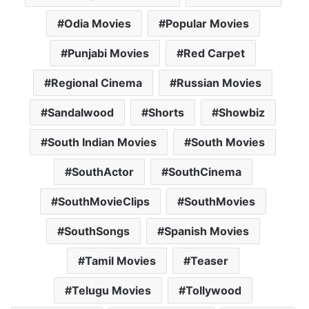
Odia Movies
Popular Movies
Punjabi Movies
Red Carpet
Regional Cinema
Russian Movies
Sandalwood
Shorts
Showbiz
South Indian Movies
South Movies
SouthActor
SouthCinema
SouthMovieClips
SouthMovies
SouthSongs
Spanish Movies
Tamil Movies
Teaser
Telugu Movies
Tollywood