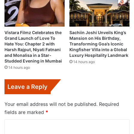
Vistara Filmz Celebrates the
Sachiin Joshi Unveils King’s
Grand Launch of Love To
Mansion on His Birthday,
Hate You: Chapter 2 with
Transforming Goa’s Iconic
Harsh Rajput, Niyati Fatnani
Kingfisher Villa into a Global
and Monalisa in a Star-
Luxury Hospitality Landmark
Studded Evening in Mumbai
14 hours ago
14 hours ago
Leave a Reply
Your email address will not be published.
Required
fields are marked
*
C
o