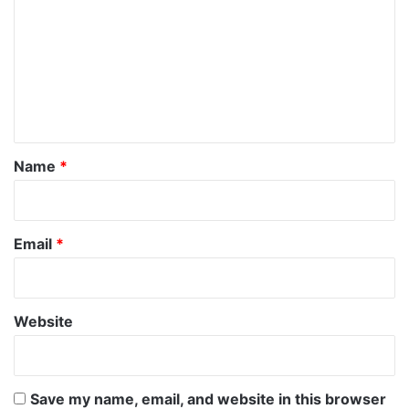
m
m
e
n
t
*
Name
*
Email
*
Website
Save my name, email, and website in this browser