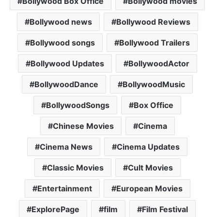
Bollywood Box Office
Bollywood movies
Bollywood news
Bollywood Reviews
Bollywood songs
Bollywood Trailers
Bollywood Updates
BollywoodActor
BollywoodDance
BollywoodMusic
BollywoodSongs
Box Office
Chinese Movies
Cinema
Cinema News
Cinema Updates
Classic Movies
Cult Movies
Entertainment
European Movies
ExplorePage
film
Film Festival