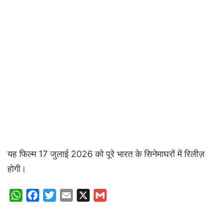
यह फिल्म 17 जुलाई 2026 को पूरे भारत के सिनेमाघरों में रिलीज़
होगी।
W
F
T
E
X
G
h
a
w
m
m
a
c
i
a
a