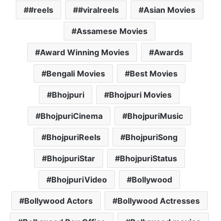
#reels
#viralreels
Asian Movies
t
e
t
i
i
s
b
t
l
l
Assamese Movies
A
o
e
p
o
r
Award Winning Movies
Awards
p
k
Bengali Movies
Best Movies
Bhojpuri
Bhojpuri Movies
BhojpuriCinema
BhojpuriMusic
BhojpuriReels
BhojpuriSong
BhojpuriStar
BhojpuriStatus
BhojpuriVideo
Bollywood
Bollywood Actors
Bollywood Actresses