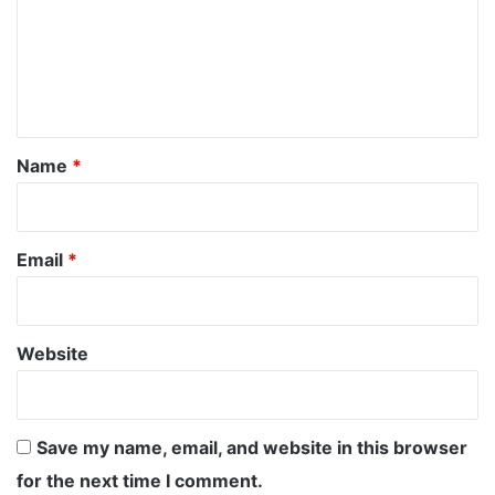
m
e
n
t
*
Name
*
Email
*
Website
Save my name, email, and website in this browser
for the next time I comment.