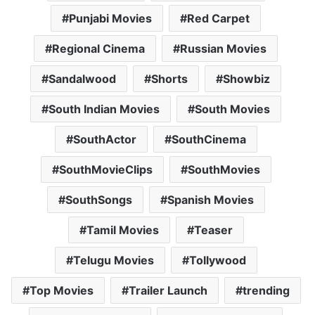
Punjabi Movies
Red Carpet
Regional Cinema
Russian Movies
Sandalwood
Shorts
Showbiz
South Indian Movies
South Movies
SouthActor
SouthCinema
SouthMovieClips
SouthMovies
SouthSongs
Spanish Movies
Tamil Movies
Teaser
Telugu Movies
Tollywood
Top Movies
Trailer Launch
trending