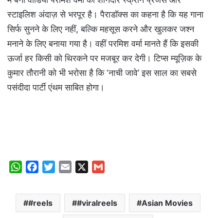
स्टाइलिश अंदाज़ से भरपूर है। पैराडॉक्स का कहना है कि यह गाना
सिर्फ सुनने के लिए नहीं, बल्कि महसूस करने और खुलकर जश्न
मनाने के लिए बनाया गया है। वहीं परमिश वर्मा मानते हैं कि इसकी
ऊर्जा हर किसी को थिरकने पर मजबूर कर देगी। टिप्स म्यूज़िक के
कुमार तौरानी को भी भरोसा है कि ‘नाची जावे’ इस साल का सबसे
पसंदीदा पार्टी एंथम साबित होगा।
W
F
T
E
X
G
h
a
w
m
m
a
c
i
a
a
#reels
#viralreels
Asian Movies
t
e
t
i
i
s
b
t
l
l