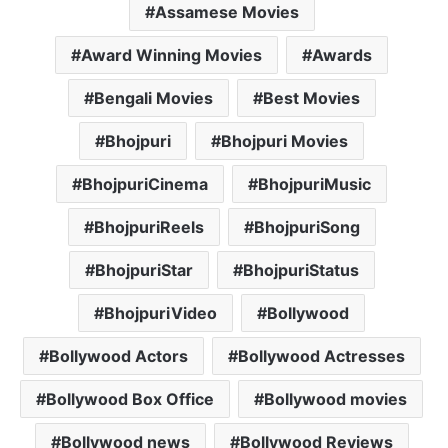
Assamese Movies
A
o
e
p
o
r
Award Winning Movies
Awards
p
k
Bengali Movies
Best Movies
Bhojpuri
Bhojpuri Movies
BhojpuriCinema
BhojpuriMusic
BhojpuriReels
BhojpuriSong
BhojpuriStar
BhojpuriStatus
BhojpuriVideo
Bollywood
Bollywood Actors
Bollywood Actresses
Bollywood Box Office
Bollywood movies
Bollywood news
Bollywood Reviews