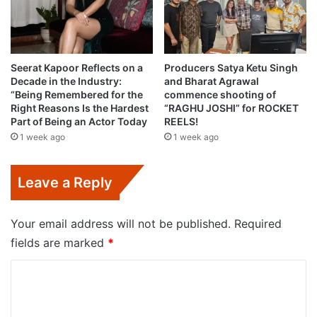
Seerat Kapoor Reflects on a
Producers Satya Ketu Singh
Decade in the Industry:
and Bharat Agrawal
“Being Remembered for the
commence shooting of
Right Reasons Is the Hardest
“RAGHU JOSHI” for ROCKET
Part of Being an Actor Today
REELS!
1 week ago
1 week ago
Leave a Reply
Your email address will not be published.
Required
fields are marked
*
C
o
m