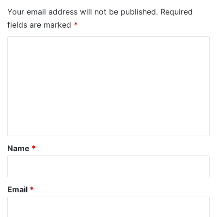
Your email address will not be published.
Required
fields are marked
*
C
o
m
m
e
n
t
*
Name
*
Email
*