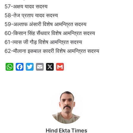
57-अक्षय यादव सदस्य
58-तेज प्रताप यादव सदस्य
59-अल्ताफ अंसारी विशेष आमन्त्रित सदस्य
60-किसान सिंह सैंथवार विशेष आमन्त्रित सदस्य
61-व्यास जी गौड़ विशेष आमन्त्रित सदस्य
62-मौलाना इकबाल कादरी विशेष आमन्त्रित सदस्य
W
F
T
E
X
G
h
a
w
m
m
a
c
i
a
a
t
e
t
i
i
s
b
t
l
l
A
o
e
p
o
r
p
k
Hind Ekta Times