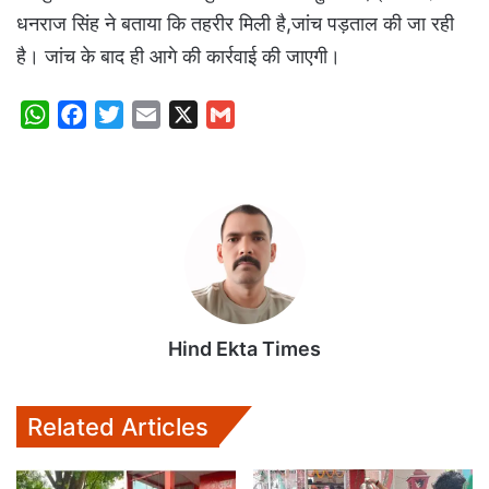
धनराज सिंह ने बताया कि तहरीर मिली है,जांच पड़ताल की जा रही
है। जांच के बाद ही आगे की कार्रवाई की जाएगी।
W
F
T
E
X
G
h
a
w
m
m
a
c
i
a
a
t
e
t
i
i
s
b
t
l
l
A
o
e
p
o
r
p
k
Hind Ekta Times
Related Articles