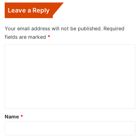
Leave a Reply
Your email address will not be published.
Required
fields are marked
*
C
o
m
m
e
n
t
*
Name
*