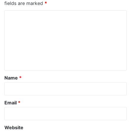
fields are marked
*
C
o
m
m
e
n
t
*
Name
*
Email
*
Website