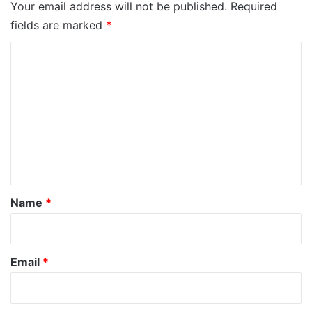
Your email address will not be published.
Required
fields are marked
*
C
o
m
m
e
n
t
*
Name
*
Email
*