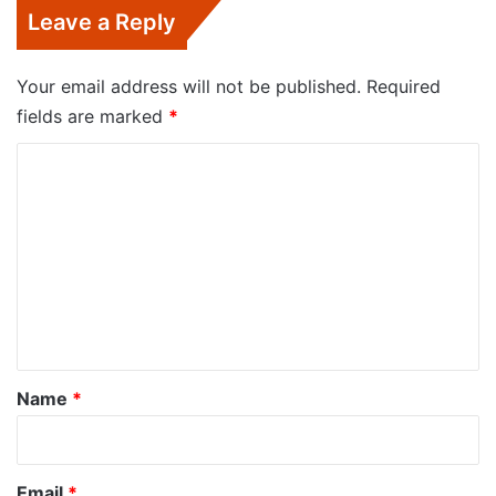
Leave a Reply
Your email address will not be published.
Required
fields are marked
*
C
o
m
m
e
n
t
*
Name
*
Email
*