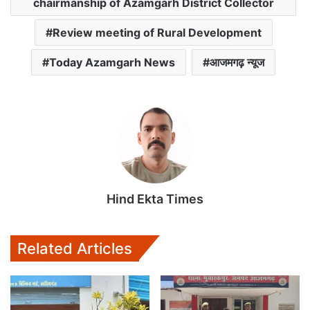
p
o
r
chairmanship of Azamgarh District Collector
p
k
Review meeting of Rural Development
Today Azamgarh News
आजमगढ़ न्यूज
Hind Ekta Times
Related Articles