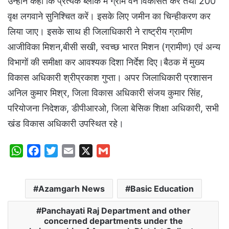
उन्होंने कहा कि प्रत्येक ब्लाक में ग्राम वन विकसित करें तथा 200
वृक्ष लगवाने सुनिश्चित करें। इसके लिए जमीन का चिन्हीकरण कर
लिया जाए। इसके साथ ही जिलाधिकारी ने राष्ट्रीय ग्रामीण
आजीविका मिशन,बीसी सखी, स्वच्छ भारत मिशन (ग्रामीण) एवं अन्य
विभागों की समीक्षा कर आवश्यक दिशा निर्देश दिए।बैठक में मुख्य
विकास अधिकारी श्रीप्रकाश गुप्ता। अपर जिलाधिकारी प्रशासन
अनिल कुमार मिश्र, जिला विकास अधिकारी संजय कुमार सिंह,
परियोजना निदेशक, डीपीआरओ, जिला बेसिक शिक्षा अधिकारी, सभी
खंड विकास अधिकारी उपस्थित रहे।
W
F
T
E
X
G
h
a
w
m
m
a
c
i
a
a
Azamgarh News
Basic Education
t
e
t
i
i
s
b
t
l
l
Panchayati Raj Department and other
A
o
e
concerned departments under the