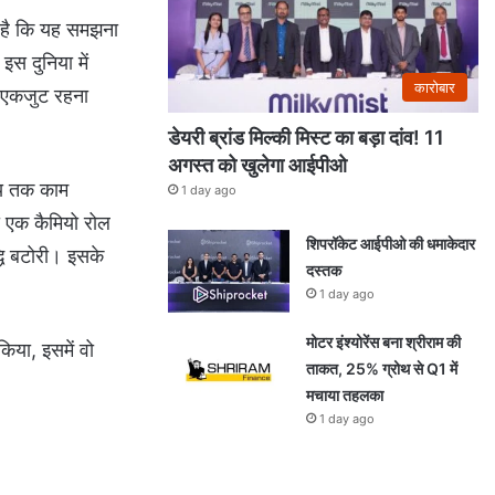
ा है कि यह समझना
इस दुनिया में
कारोबार
ि एकजुट रहना
डेयरी ब्रांड मिल्की मिस्ट का बड़ा दांव! 11
अगस्त को खुलेगा आईपीओ
मय तक काम
1 day ago
ी एक कैमियो रोल
शिपरॉकेट आईपीओ की धमाकेदार
्धि बटोरी। इसके
दस्तक
1 day ago
मोटर इंश्योरेंस बना श्रीराम की
किया, इसमें वो
ताकत, 25% ग्रोथ से Q1 में
मचाया तहलका
1 day ago