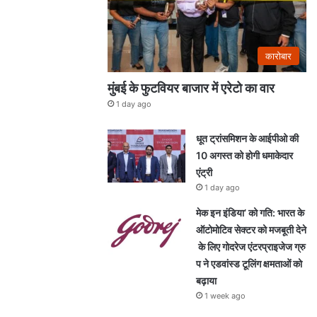
कारोबार
मुंबई के फुटवियर बाजार में एरेटो का वार
1 day ago
धूत ट्रांसमिशन के आईपीओ की
10 अगस्त को होगी धमाकेदार
एंट्री
1 day ago
मेक इन इंडिया’ को गति: भारत के
ऑटोमोटिव सेक्टर को मजबूती देने
के लिए गोदरेज एंटरप्राइजेज ग्रु
प ने एडवांस्ड टूलिंग क्षमताओं को
बढ़ाया
1 week ago