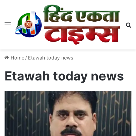
Menu
S
Home
/
Etawah today news
Etawah today news