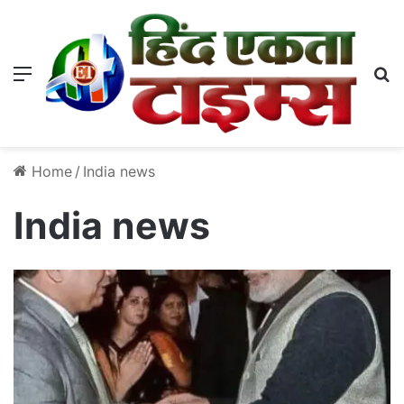
Menu
S
Home
/
India news
India news