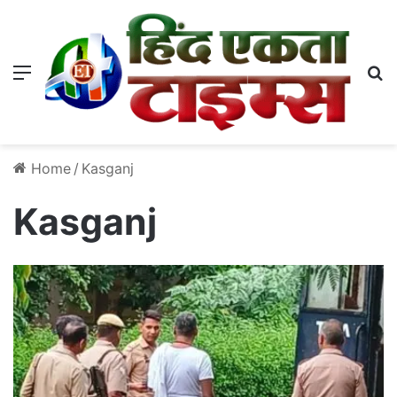
Menu
S
Home
/
Kasganj
Kasganj