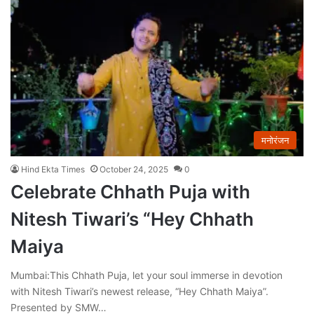
मनोरंजन
Hind Ekta Times
October 24, 2025
0
Celebrate Chhath Puja with
Nitesh Tiwari’s “Hey Chhath
Maiya
Mumbai:This Chhath Puja, let your soul immerse in devotion
with Nitesh Tiwari’s newest release, “Hey Chhath Maiya”.
Presented by SMW…