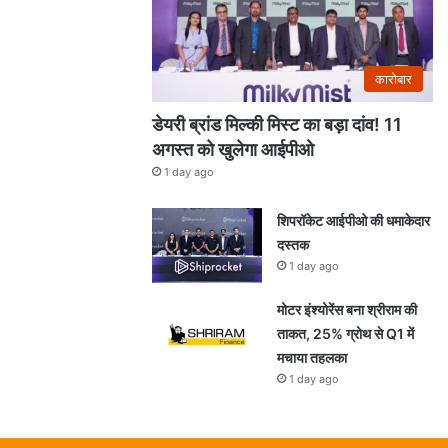
कारोबार
डेयरी ब्रांड मिल्की मिस्ट का बड़ा दांव! 11
अगस्त को खुलेगा आईपीओ
1 day ago
शिपरॉकेट आईपीओ की धमाकेदार
दस्तक
1 day ago
मोटर इंश्योरेंस बना श्रीराम की
ताकत, 25% ग्रोथ से Q1 में
मचाया तहलका
1 day ago