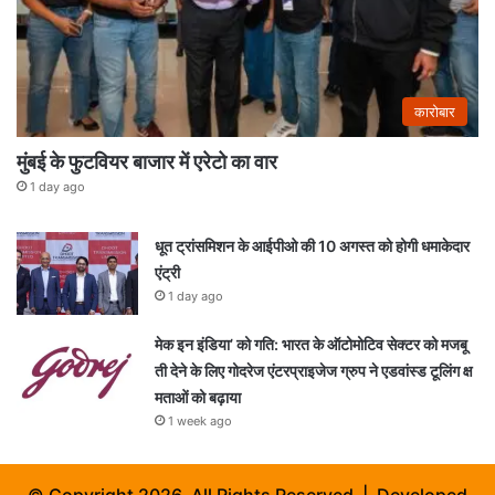
कारोबार
मुंबई के फुटवियर बाजार में एरेटो का वार
1 day ago
धूत ट्रांसमिशन के आईपीओ की 10 अगस्त को होगी धमाकेदार
एंट्री
1 day ago
मेक इन इंडिया’ को गति: भारत के ऑटोमोटिव सेक्टर को मजबू
ती देने के लिए गोदरेज एंटरप्राइजेज ग्रुप ने एडवांस्ड टूलिंग क्ष
मताओं को बढ़ाया
1 week ago
© Copyright 2026, All Rights Reserved | Developed