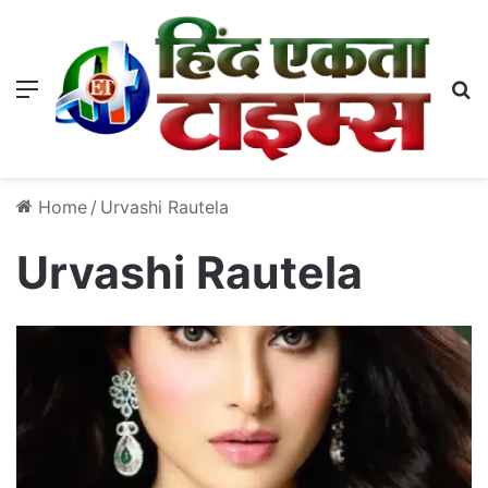
Menu
S
Home
/
Urvashi Rautela
Urvashi Rautela