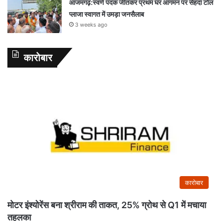
आजमगढ़:स्वर्ण पदक जीतकर प्रथम घर आगमन पर सेहदा टोल
प्लाजा स्वागत में उमड़ा जनसैलाब
3 weeks ago
कारोबार
कारोबार
मोटर इंश्योरेंस बना श्रीराम की ताकत, 25% ग्रोथ से Q1 में मचाया
तहलका