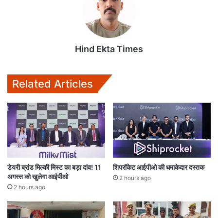
A
o
e
p
o
r
p
k
Hind Ekta Times
Related Articles
डेयरी ब्रांड मिल्की मिस्ट का बड़ा दांव! 11
शिपरॉकेट आईपीओ की धमाकेदार दस्तक
अगस्त को खुलेगा आईपीओ
2 hours ago
2 hours ago