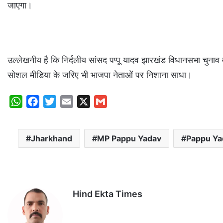
जाएगा।
उल्लेखनीय है कि निर्दलीय सांसद पप्पू यादव झारखंड विधानसभा चुनाव मे
सोशल मीडिया के जरिए भी भाजपा नेताओं पर निशाना साधा।
W
F
T
E
X
G
h
a
w
m
m
a
c
i
a
a
Jharkhand
MP Pappu Yadav
Pappu Ya
t
e
t
i
i
s
b
t
l
l
A
o
e
p
o
r
p
k
Hind Ekta Times