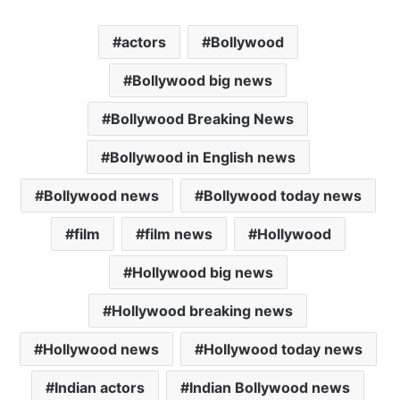
a
c
i
a
a
actors
Bollywood
t
e
t
i
i
s
b
t
l
l
Bollywood big news
A
o
e
p
o
r
Bollywood Breaking News
p
k
Bollywood in English news
Bollywood news
Bollywood today news
film
film news
Hollywood
Hollywood big news
Hollywood breaking news
Hollywood news
Hollywood today news
Indian actors
Indian Bollywood news