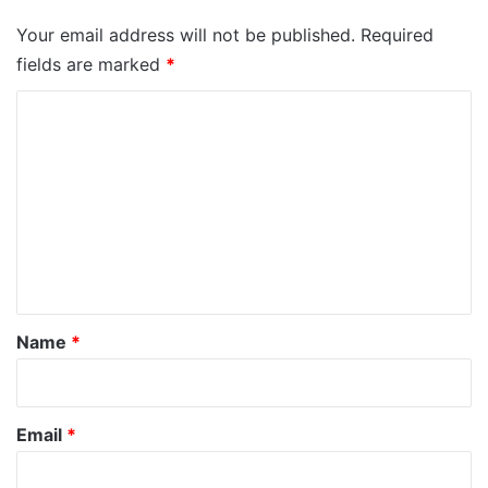
Your email address will not be published.
Required
fields are marked
*
C
o
m
m
e
n
t
*
Name
*
Email
*