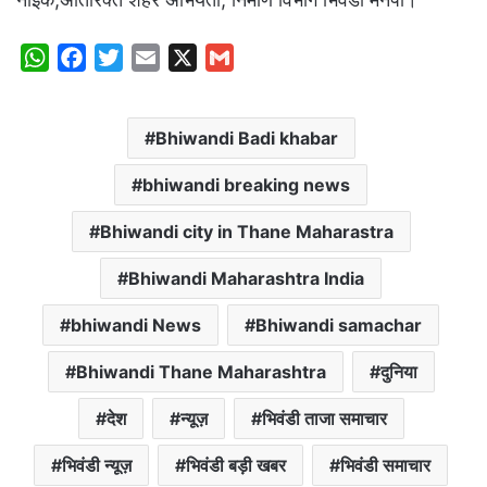
W
F
T
E
X
G
h
a
w
m
m
a
c
i
a
a
Bhiwandi Badi khabar
t
e
t
i
i
s
b
t
l
l
bhiwandi breaking news
A
o
e
p
o
r
Bhiwandi city in Thane Maharastra
p
k
Bhiwandi Maharashtra India
bhiwandi News
Bhiwandi samachar
Bhiwandi Thane Maharashtra
दुनिया
देश
न्यूज़
भिवंडी ताजा समाचार
भिवंडी न्यूज़
भिवंडी बड़ी खबर
भिवंडी समाचार