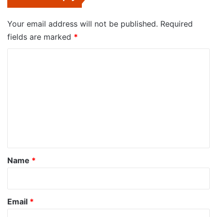
Your email address will not be published.
Required
fields are marked
*
C
o
m
m
e
n
t
*
Name
*
Email
*