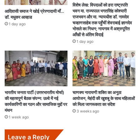
विशेष लेख: विपदाओं को हरा राष्ट्रपति
भवन मा. राज्यपाल भगतसिंह कोश्यारी
आदिवासी समाज ने खोई प्रेरणादायी माँ…
राजभवन और मा. न्यायधीश डॉ. नामदेव
डॉ. मधुकर आव्हाड
चव्हाणसाहेब तक पहुँचीं शेवराबाई ज्ञानदेव
1 day ago
भोसले का निधन; नायगाव में अश्रुपूरित
आँखों से अंतिम विदाई
1 day ago
भारतीय जनता पार्टी (उत्तरभारतीय मोर्चा)
चाणक्य नारायणी शक्ति का अनूठा
की महत्वपूर्ण बैठक संपन्न: उल्वे में नई
आयोजन, मेहंदी की खुशबू के साथ महिलाओं
कार्यकारिणी का गठन और सामाजिक मुद्दों पर
को मिला जागरूकता का संदेश
मंथन
3 weeks ago
1 week ago
Leave a Reply