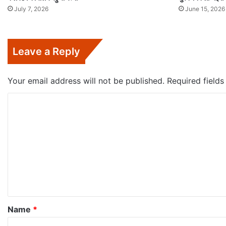
July 7, 2026
June 15, 2026
Leave a Reply
Your email address will not be published.
Required field
C
o
m
m
e
n
t
*
Name
*