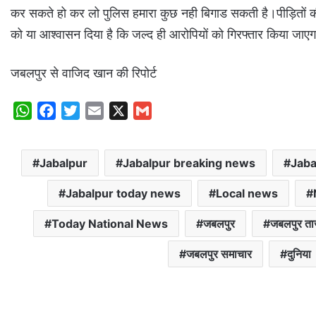
कर सकते हो कर लो पुलिस हमारा कुछ नही बिगाड सकती है।पीड़ितों की श
को या आश्वासन दिया है कि जल्द ही आरोपियों को गिरफ्तार किया जाए
जबलपुर से वाजिद खान की रिपोर्ट
W
F
T
E
X
G
h
a
w
m
m
a
c
i
a
a
Jabalpur
Jabalpur breaking news
Jaba
t
e
t
i
i
s
b
t
l
l
Jabalpur today news
Local news
A
o
e
p
o
r
Today National News
जबलपुर
जबलपुर ता
p
k
जबलपुर समाचार
दुनिया