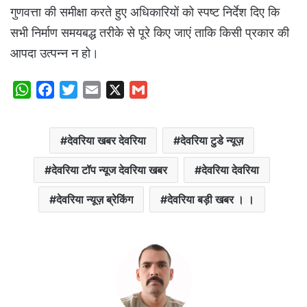
गुणवत्ता की समीक्षा करते हुए अधिकारियों को स्पष्ट निर्देश दिए कि
सभी निर्माण समयबद्ध तरीके से पूरे किए जाएं ताकि किसी प्रकार की
आपदा उत्पन्न न हो।
W
F
T
E
X
G
h
a
w
m
m
a
c
i
a
a
देवरिया खबर देवरिया
देवरिया टुडे न्यूज़
t
e
t
i
i
s
b
t
l
l
देवरिया टॉप न्यूज देवरिया खबर
देवरिया देवरिया
A
o
e
p
o
r
देवरिया न्यूज़ ब्रेकिंग
देवरिया बड़ी खबर । ।
p
k