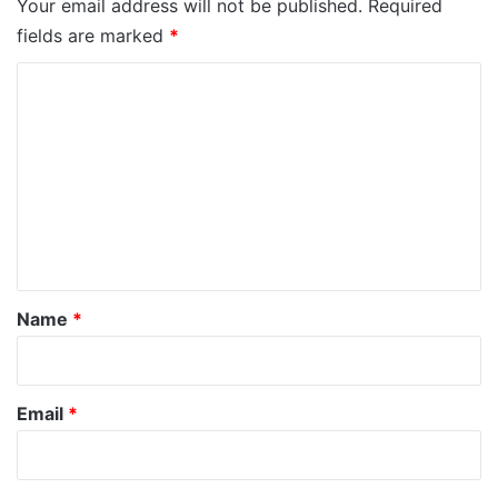
Your email address will not be published.
Required
fields are marked
*
C
o
m
m
e
n
t
*
Name
*
Email
*