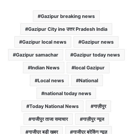
h
a
w
m
m
a
c
i
a
a
Gazipur breaking news
t
e
t
i
i
s
b
t
l
l
Gazipur City ine उत्तर Pradesh India
A
o
e
p
o
r
Gazipur local news
Gazipur news
p
k
Gazipur samachar
Gazipur today news
Indian News
local Gazipur
Local news
National
national today news
Today National News
गाज़ीपुर
गाजीपुर ताजा समाचार
गाज़ीपुर न्यूज
गाजीपुर बड़ी खबर
गाजीपुर ब्रेकिंग न्यूज़