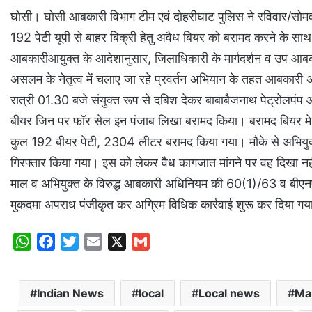
घोसी। घोसी आबकारी विभाग टीम एवं दोहरीघाट पुलिस ने रविवार/सोमवार क
192 पेटी यूपी से बाहर बिक्री हेतु अवैध बियर को बरामद करने के साथ 
आबकारीआयुक्त के आदेशानुसार, जिलाधिकारी के मार्गदर्शन व उप आब
असलम के नेतृत्व में चलाए जा रहे प्रवर्तन अभियान के तहत आबकारी अधि
रात्री 01.30 बजे संयुक्त रूप से दबिश देकर बाबाबैजनाथ पेट्रोलपंप
बीयर जिन पर फॉर सेल इन पंजाब लिखा बरामद किया। बरामद बियर मे 
कुल 192 बीयर पेटी, 2304 लीटर बरामद किया गया। मौके से अभियुक्
गिरफ्तार किया गया। इस को लेकर वैध कागजात मांगने पर वह दिखा नह
माल व अभियुक्त के विरुद्ध आबकारी अधिनियम की 60(1)/63 व बी
मुकदमा अपराध पंजीकृत कर अग्रिम विधिक कार्रवाई शुरू कर दिया गया।
W
F
T
E
X
G
h
a
w
m
m
a
c
i
a
a
Indian News
local
Local news
Ma
t
e
t
i
i