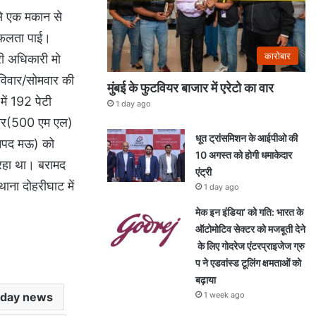
 से एक मकान से
 सफलता पाई।
कारोबार
री अधिकारी मो
रविवार/सोमवार की
मुंबई के फुटवियर बाजार में एरेटो का वार
ें 192 पेटी
1 day ago
बियर(500 एम एल)
धूत ट्रांसमिशन के आईपीओ की
जनपद मऊ) को
10 अगस्त को होगी धमाकेदार
 रहा था। बरामद
एंट्री
ना दोहरीघाट में
1 day ago
मेक इन इंडिया’ को गति: भारत के
ऑटोमोटिव सेक्टर को मजबूती देने
के लिए गोदरेज एंटरप्राइजेज ग्रु
प ने एडवांस्ड टूलिंग क्षमताओं को
बढ़ाया
1 week ago
oday news