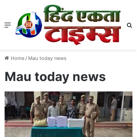
Menu
S
Home
/
Mau today news
Mau today news