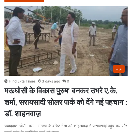
मऊ
Hind Ekta Times
3 days ago
0
मऊघोसी के विकास पुरुष’ बनकर उभरे ए.के.
शर्मा, सरायसादी सोलर पार्क को देंगे नई पहचान :
डॉ. शाहनवाज़
संवाददाता घोसी।मऊ। भाजपा के वरिष्ठ नेता डॉ. शाहनवाज़ ने सरायशादी पहुंच कर सौर