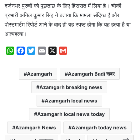
दर्जनभर पुरुषों को पूछताछ के लिए हिरासत में लिया है। चौकी
प्रभारी अनिल कुमार सिंह ने बताया कि मामला संदिग्ध है और
पोस्टमार्टम रिपोर्ट आने के बाद ही यह स्पष्ट होगा कि यह हत्या है या
आत्महत्या।
W
F
T
E
X
G
h
a
w
m
m
a
c
i
a
a
Azamgarh
Azamgarh Badi खबर
t
e
t
i
i
s
b
t
l
l
Azamgarh breaking news
A
o
e
p
o
r
Azamgarh local news
p
k
Azamgarh local news today
Azamgarh News
Azamgarh today news