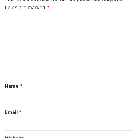
fields are marked
*
C
o
m
m
e
n
t
*
Name
*
Email
*