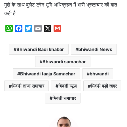
मुद्दों के साथ बुलेट ट्रेन भूमि अधिग्रहण में भारी भ्रष्टाचार की बात
कही है ।
W
F
T
E
X
G
h
a
w
m
m
a
c
i
a
a
Bhiwandi Badi khabar
bhiwandi News
t
e
t
i
i
s
b
t
l
l
Bhiwandi samachar
A
o
e
p
o
r
Bhiwandi taaja Samachar
bhwandi
p
k
भिवंडी ताजा समाचार
भिवंडी न्यूज़
भिवंडी बड़ी खबर
भिवंडी समाचार