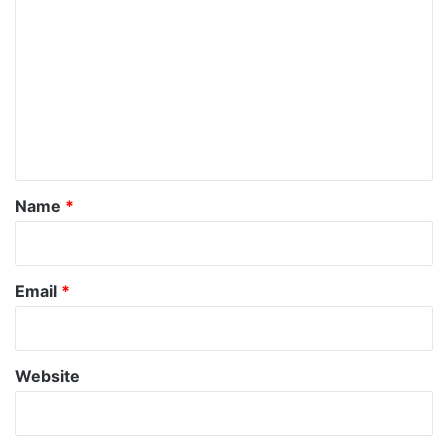
o
m
m
e
n
t
*
Name
*
Email
*
Website