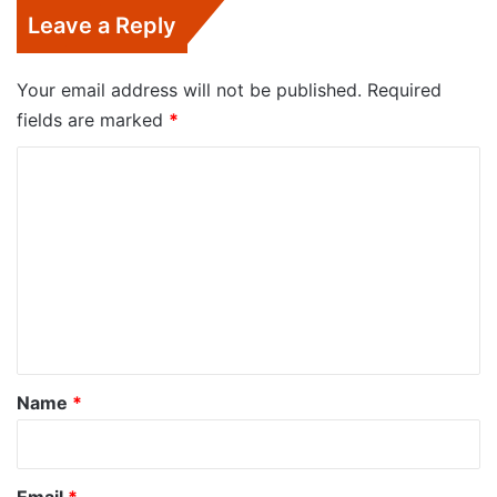
Leave a Reply
Your email address will not be published.
Required
fields are marked
*
C
o
m
m
e
n
t
*
Name
*
Email
*