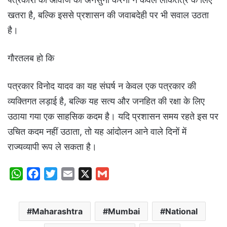
खतरा है, बल्कि इससे प्रशासन की जवाबदेही पर भी सवाल उठता
है।
गौरतलब हो कि
पत्रकार विनोद यादव का यह संघर्ष न केवल एक पत्रकार की
व्यक्तिगत लड़ाई है, बल्कि यह सत्य और जनहित की रक्षा के लिए
उठाया गया एक साहसिक कदम है। यदि प्रशासन समय रहते इस पर
उचित कदम नहीं उठाता, तो यह आंदोलन आने वाले दिनों में
राज्यव्यापी रूप ले सकता है।
W
F
T
E
X
G
h
a
w
m
m
a
c
i
a
a
Maharashtra
Mumbai
National
t
e
t
i
i
s
b
t
l
l