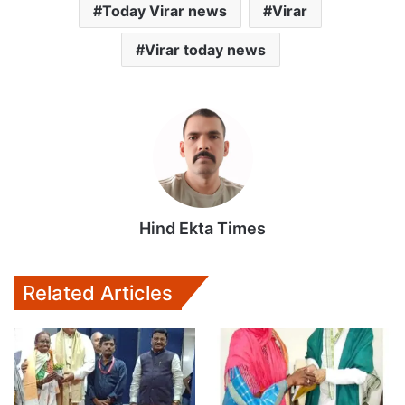
Today Virar news
Virar
A
o
e
p
o
r
Virar today news
p
k
Hind Ekta Times
Related Articles