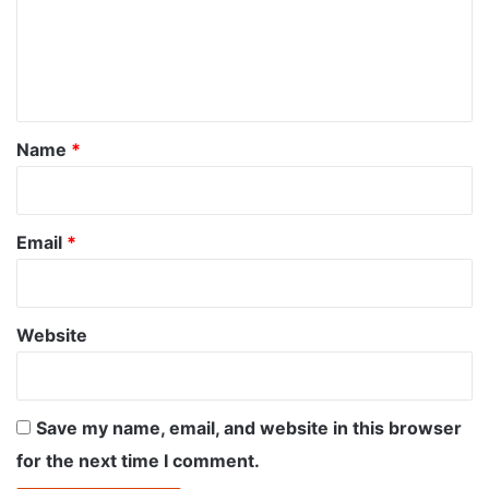
m
e
n
t
*
Name
*
Email
*
Website
Save my name, email, and website in this browser
for the next time I comment.