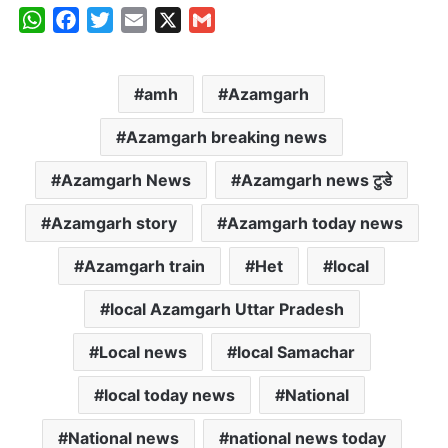
W
F
T
E
X
G
h
a
w
m
m
a
c
i
a
a
amh
Azamgarh
t
e
t
i
i
s
b
t
l
l
Azamgarh breaking news
A
o
e
p
o
r
Azamgarh News
Azamgarh news टुडे
p
k
Azamgarh story
Azamgarh today news
Azamgarh train
Het
local
local Azamgarh Uttar Pradesh
Local news
local Samachar
local today news
National
National news
national news today