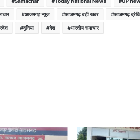
Samachar
Today National News
UP ne
माचार
आजमगढ़ न्यूज
आजमगढ़ बड़ी खबर
आजमगढ़ ब्रेकिं
्रदेश
दुनिया
देश
भारतीय समाचार