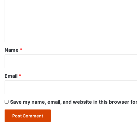
m
m
e
n
t
*
Name
*
Email
*
Save my name, email, and website in this browser fo