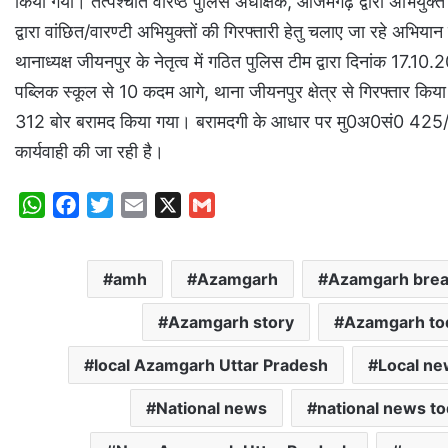
किया गया। तत्पश्चात वरिष्ठ पुलिस अधीक्षक, आजमगढ़ द्वारा अभियुक
द्वारा वांछित/वारण्टी अभियुक्तों की गिरफ्तारी हेतु चलाए जा रहे अभियान
थानाध्यक्ष जीयनपुर के नेतृत्व में गठित पुलिस टीम द्वारा दिनांक 17.1
पब्लिक स्कूल से 10 कदम आगे, थाना जीयनपुर क्षेत्र से गिरफ्तार क
312 बोर बरामद किया गया। बरामदगी के आधार पर मु0अ0सं0 425/2
कार्यवाही की जा रही है।
W
F
T
E
X
G
h
a
w
m
m
a
c
i
a
a
amh
Azamgarh
Azamgarh brea
t
e
t
i
i
s
b
t
l
l
Azamgarh story
Azamgarh to
A
o
e
p
o
r
local Azamgarh Uttar Pradesh
Local n
p
k
National news
national news t