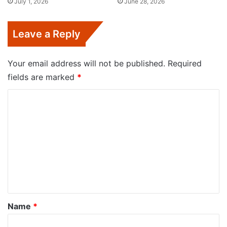
July 1, 2026
June 28, 2026
Leave a Reply
Your email address will not be published.
Required
fields are marked
*
C
o
m
m
e
n
t
*
Name
*