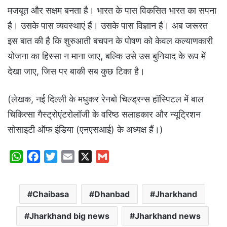
मजबूत और सक्षम बनता है। भारत के पास विकसित भारत का सपना
है। उसके पास व्यवस्थाएं हैं। उसके पास विज्ञान है। अब जरूरत
इस बात की है कि शुरुआती बचपन के पोषण को केवल कल्याणकारी
योजना का हिस्सा न माना जाए, बल्कि उसे उस बुनियाद के रूप में
देखा जाए, जिस पर बाकी सब कुछ टिका है।
(लेखक, नई दिल्ली के मधुकर रेनबो चिल्ड्रन्स हॉस्पिटल में बाल
चिकित्सा गैस्ट्रोएंटरोलॉजी के वरिष्ठ सलाहकार और न्यूट्रिशन
सोसाइटी ऑफ इंडिया (एनएसआई) के अध्यक्ष हैं।)
W
F
T
E
X
G
h
a
w
m
m
a
c
i
a
a
Chaibasa
Dhanbad
Jharkhand
t
e
t
i
i
s
b
t
l
l
Jharkhand big news
Jharkhand news
A
o
e