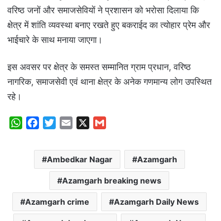
वरिष्ठ जनों और समाजसेवियों ने प्रशासन को भरोसा दिलाया कि
क्षेत्र में शांति व्यवस्था बनाए रखते हुए बकराईद का त्योहार प्रेम और
भाईचारे के साथ मनाया जाएगा।
इस अवसर पर क्षेत्र के समस्त सम्मानित ग्राम प्रधान, वरिष्ठ
नागरिक, समाजसेवी एवं थाना क्षेत्र के अनेक गणमान्य लोग उपस्थित
रहे।
W
F
T
E
X
G
h
a
w
m
m
a
c
i
a
a
Ambedkar Nagar
Azamgarh
t
e
t
i
i
s
b
t
l
l
Azamgarh breaking news
A
o
e
p
o
r
Azamgarh crime
Azamgarh Daily News
p
k