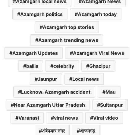
Azamgarh local news
Azamgarh News
Azamgarh politics
Azamgarh today
Azamgarh top stories
Azamgarh trending news
Azamgarh Updates
Azamgarh Viral News
ballia
celebrity
Ghazipur
Jaunpur
Local news
Lucknow. Azamgarh accident
Mau
Near Azamgarh Uttar Pradesh
Sultanpur
Varanasi
viral news
Viral video
अंबेडकर नगर
आजमगढ़