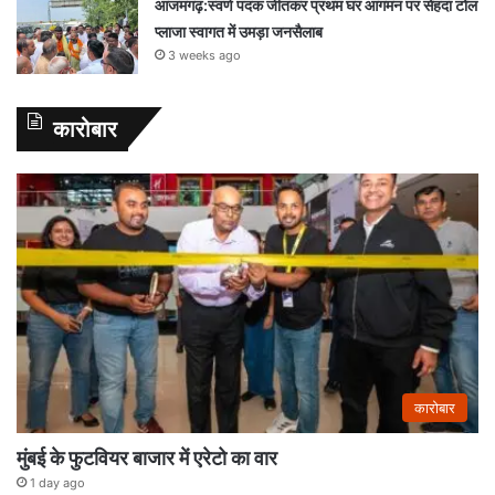
आजमगढ़:स्वर्ण पदक जीतकर प्रथम घर आगमन पर सेहदा टोल
प्लाजा स्वागत में उमड़ा जनसैलाब
3 weeks ago
कारोबार
कारोबार
मुंबई के फुटवियर बाजार में एरेटो का वार
1 day ago