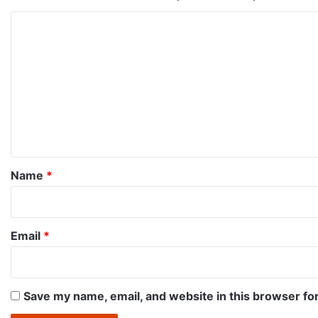
C
o
m
m
e
n
t
*
Name
*
Email
*
Save my name, email, and website in this browser fo