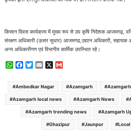
किसान दिवस कार्यक्रम में मुख्य रूप से उप कृषि निदेशक आजमगढ़, व
संरक्षण अधिकारी (ऊसर सुधार) आजमगढ,उद्यान अधिकारी, सहायक अभिय
अन्य अधिकारीगण एवं विभागीय कार्मिक उपस्थित रहे।
W
F
T
E
X
G
h
a
w
m
m
a
c
i
a
a
Ambedkar Nagar
Azamgarh
Azamgarh
t
e
t
i
i
s
b
t
l
l
Azamgarh local news
Azamgarh News
A
o
e
p
o
r
Azamgarh trending news
Azamgarh U
p
k
Ghazipur
Jaunpur
Local