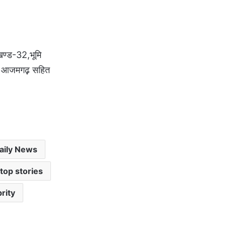
खण्ड-32,भूमि
री आजमगढ़़ सहित
aily News
op stories
rity