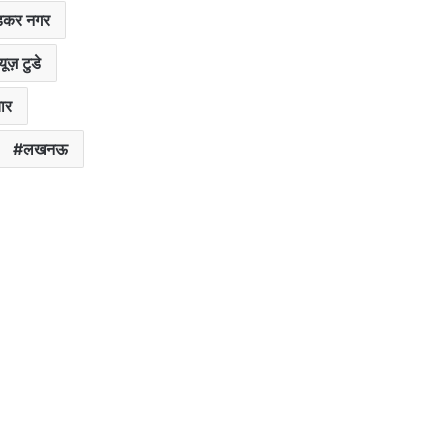
ेडकर नगर
ूज़ टुडे
ार
लखनऊ