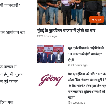
गयी जानकारी*
कारोबार
मुंबई के फुटवियर बाजार में एरेटो का वार
िवस का आयोजन उप
21 hours ago
धूत ट्रांसमिशन के आईपीओ की
10 अगस्त को होगी धमाकेदार
एंट्री
21 hours ago
ीफ फसल में
 हेतु भी सुझाव
मेक इन इंडिया’ को गति: भारत के
ऑटोमोटिव सेक्टर को मजबूती देने
 एवं फार्मर
के लिए गोदरेज एंटरप्राइजेज ग्रु
प ने एडवांस्ड टूलिंग क्षमताओं को
बढ़ाया
 दिया गया।
1 week ago