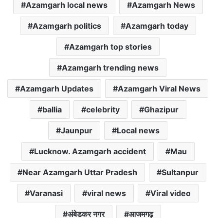
Azamgarh local news
Azamgarh News
Azamgarh politics
Azamgarh today
Azamgarh top stories
Azamgarh trending news
Azamgarh Updates
Azamgarh Viral News
ballia
celebrity
Ghazipur
Jaunpur
Local news
Lucknow. Azamgarh accident
Mau
Near Azamgarh Uttar Pradesh
Sultanpur
Varanasi
viral news
Viral video
अंबेडकर नगर
आजमगढ़