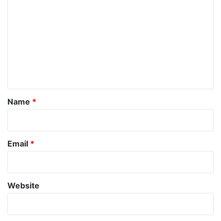
o
m
m
e
n
t
*
Name
*
Email
*
Website