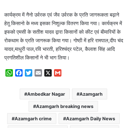
कार्यक्रम में नैनो उर्वरक एवं जैव उर्वरक के प्रति जागरूकता बढ़ाने
हेतु किसानो के मध्य इसका निशुल्क वितरण किया गया। कार्यक्रम में
इफको एमसी के सतीश यादव द्वारा किसानों को कीट एवं बीमारियों के
रोकथाम के प्रति जागरूक किया गया। गोष्ठी में हरि रामपाल,दीप चंद
यादव,माधुरी पाल,रवि भारती, हरिश्चंद्र पटेल, कैलाश सिंह आदि
प्रगतिशील किसानों ने भी भाग लिया।
W
F
T
E
X
G
h
a
w
m
m
a
c
i
a
a
Ambedkar Nagar
Azamgarh
t
e
t
i
i
s
b
t
l
l
Azamgarh breaking news
A
o
e
p
o
r
Azamgarh crime
Azamgarh Daily News
p
k