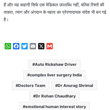
हैं और यह कहानी सिर्फ एक मेडिकल उपलब्धि नहीं, बल्कि रिश्तों की
ताकत, त्याग और अंगदान के महत्व का प्रेरणादायक संदेश भी बन गई
है।
W
F
T
E
X
G
h
a
w
m
m
a
c
i
a
a
Auto Rickshaw Driver
t
e
t
i
i
s
b
t
l
l
complex liver surgery India
A
o
e
p
o
r
Doctors Team
Dr Anurag Shrimal
p
k
Dr Rohan Chaudhary
emotional human interest story