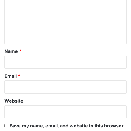
m
m
e
n
t
*
Name
*
Email
*
Website
Save my name, email, and website in this browser