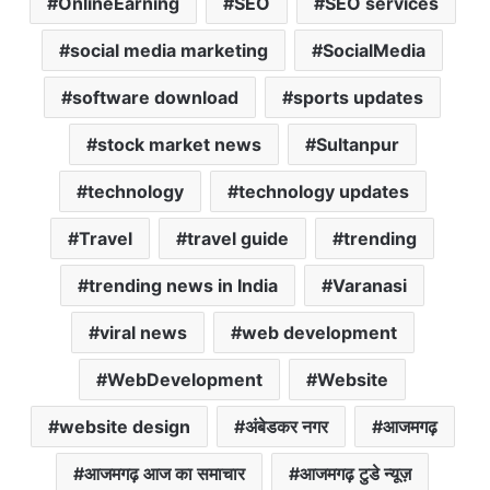
OnlineEarning
SEO
SEO services
social media marketing
SocialMedia
software download
sports updates
stock market news
Sultanpur
technology
technology updates
Travel
travel guide
trending
trending news in India
Varanasi
viral news
web development
WebDevelopment
Website
website design
अंबेडकर नगर
आजमगढ़
आजमगढ़ आज का समाचार
आजमगढ़ टुडे न्यूज़