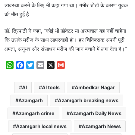
व्यवस्था करने के लिए भी कहा गया था। गंभीर चोटों के कारण युवक
की मौत हुई है।
डॉ. त्रिपाठी ने कहा, “कोई भी डॉक्टर या अस्पताल यह नहीं चाहेगा
कि उसके मरीज के साथ लापरवाही हो। हर चिकित्सक अपनी पूरी
क्षमता, अनुभव और संसाधन मरीज की जान बचाने में लगा देता है।”
W
F
T
E
X
G
h
a
w
m
m
a
c
i
a
a
AI
AI tools
Ambedkar Nagar
t
e
t
i
i
s
b
t
l
l
Azamgarh
Azamgarh breaking news
A
o
e
p
o
r
Azamgarh crime
Azamgarh Daily News
p
k
Azamgarh local news
Azamgarh News