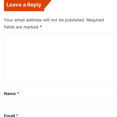
Leave a Reply
Your email address will not be published.
Required
fields are marked
*
C
o
m
m
e
n
t
*
Name
*
Email
*