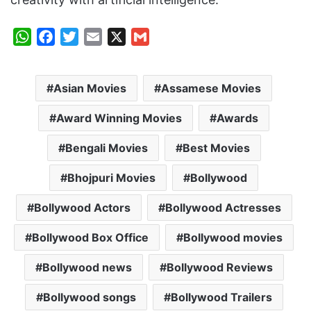
W
F
T
E
X
G
h
a
w
m
m
a
c
i
a
a
Asian Movies
Assamese Movies
t
e
t
i
i
s
b
t
l
l
Award Winning Movies
Awards
A
o
e
p
o
r
Bengali Movies
Best Movies
p
k
Bhojpuri Movies
Bollywood
Bollywood Actors
Bollywood Actresses
Bollywood Box Office
Bollywood movies
Bollywood news
Bollywood Reviews
Bollywood songs
Bollywood Trailers