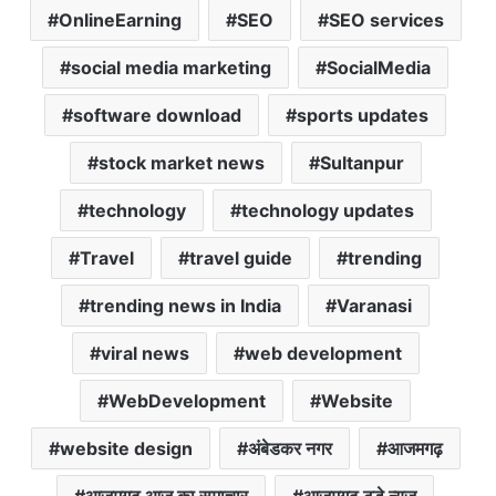
OnlineEarning
SEO
SEO services
social media marketing
SocialMedia
software download
sports updates
stock market news
Sultanpur
technology
technology updates
Travel
travel guide
trending
trending news in India
Varanasi
viral news
web development
WebDevelopment
Website
website design
अंबेडकर नगर
आजमगढ़
आजमगढ़ आज का समाचार
आजमगढ़ टुडे न्यूज़