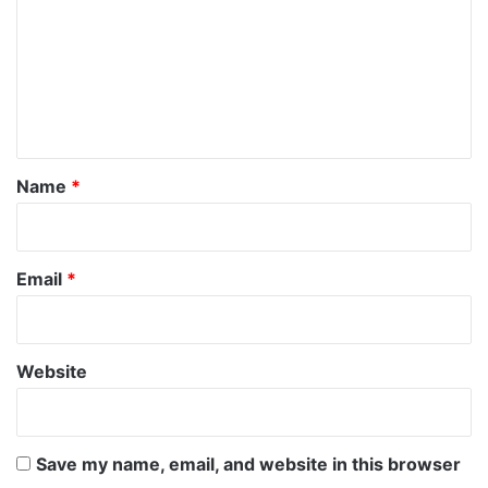
m
m
e
n
t
*
Name
*
Email
*
Website
Save my name, email, and website in this browser