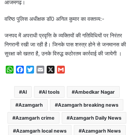
आजमगढ़।
वरिष्ठ पुलिस अधीक्षक डॉ0 अनिल कुमार का वक्तव्य:-
जनपद में अपराधी प्रवृत्ति के व्यक्तियों की गतिविधियों पर निरंतर
निगरानी रखी जा रही है। जिनके पास शस्त्र होने से जनमानस की
सुरक्षा को खतरा है, उनके विरुद्ध कठोरतम कार्रवाई की जायेगी ।
W
F
T
E
X
G
h
a
w
m
m
a
c
i
a
a
AI
AI tools
Ambedkar Nagar
t
e
t
i
i
s
b
t
l
l
Azamgarh
Azamgarh breaking news
A
o
e
p
o
r
Azamgarh crime
Azamgarh Daily News
p
k
Azamgarh local news
Azamgarh News