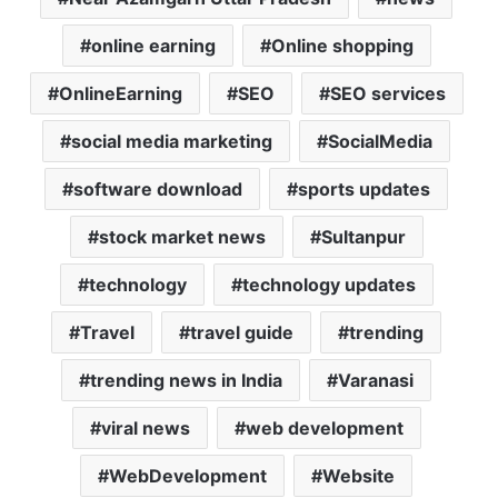
online earning
Online shopping
OnlineEarning
SEO
SEO services
social media marketing
SocialMedia
software download
sports updates
stock market news
Sultanpur
technology
technology updates
Travel
travel guide
trending
trending news in India
Varanasi
viral news
web development
WebDevelopment
Website