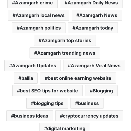
p
o
r
Azamgarh crime
Azamgarh Daily News
p
k
Azamgarh local news
Azamgarh News
Azamgarh politics
Azamgarh today
Azamgarh top stories
Azamgarh trending news
Azamgarh Updates
Azamgarh Viral News
ballia
best online earning website
best SEO tips for website
Blogging
blogging tips
business
business ideas
cryptocurrency updates
digital marketing