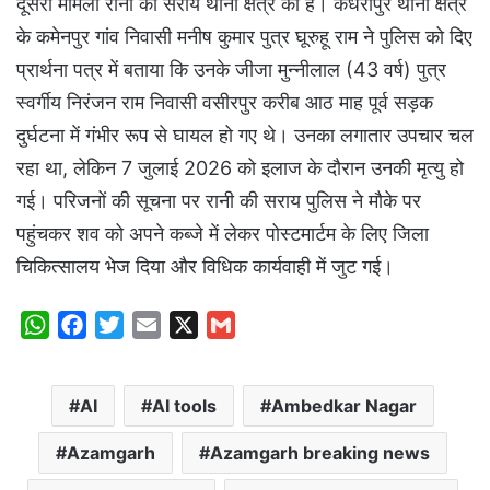
दूसरा मामला रानी की सराय थाना क्षेत्र का है। कंधरापुर थाना क्षेत्र
के कमेनपुर गांव निवासी मनीष कुमार पुत्र घूरुहू राम ने पुलिस को दिए
प्रार्थना पत्र में बताया कि उनके जीजा मुन्नीलाल (43 वर्ष) पुत्र
स्वर्गीय निरंजन राम निवासी वसीरपुर करीब आठ माह पूर्व सड़क
दुर्घटना में गंभीर रूप से घायल हो गए थे। उनका लगातार उपचार चल
रहा था, लेकिन 7 जुलाई 2026 को इलाज के दौरान उनकी मृत्यु हो
गई। परिजनों की सूचना पर रानी की सराय पुलिस ने मौके पर
पहुंचकर शव को अपने कब्जे में लेकर पोस्टमार्टम के लिए जिला
चिकित्सालय भेज दिया और विधिक कार्यवाही में जुट गई।
W
F
T
E
X
G
h
a
w
m
m
a
c
i
a
a
AI
AI tools
Ambedkar Nagar
t
e
t
i
i
s
b
t
l
l
Azamgarh
Azamgarh breaking news
A
o
e