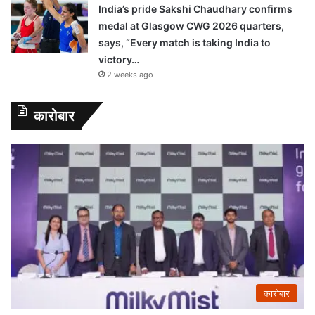
India’s pride Sakshi Chaudhary confirms
medal at Glasgow CWG 2026 quarters,
says, “Every match is taking India to
victory…
2 weeks ago
कारोबार
कारोबार