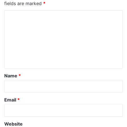
fields are marked
*
C
o
m
m
e
n
t
*
Name
*
Email
*
Website