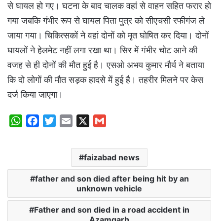
से घायल हो गए। घटना के बाद चालक वहां से वाहन सहित फरार हो
गया जबकि गंभीर रूप से घायल पिता पुत्र को सीएचसी रफीगंज ले
जाया गया। चिकित्सकों ने वहां दोनों को मृत घोषित कर दिया। दोनों
घायलों ने हेलमेट नहीं लगा रखा था। सिर में गंभीर चोट आने की
वजह से ही दोनों की मौत हुई है। एसओ अभय कुमार मौर्य ने बताया
कि दो लोगों की मौत सड़क हादसे में हुई है। तहरीर मिलने पर केस
दर्ज किया जाएगा।
W
F
T
E
X
G
h
a
w
m
m
a
c
i
a
a
faizabad news
t
e
t
i
i
s
b
t
l
l
father and son died after being hit by an
A
o
e
unknown vehicle
p
o
r
Father and son died in a road accident in
p
k
Azamgarh