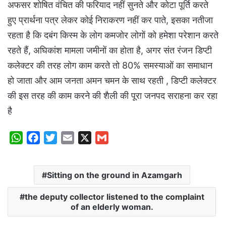
अफसर शोषित वंचित की फरियाद नहीं सुनते और कोटा पूर्ति करते
हुए प्रार्थना पत्र लेकर कोई निराकरण नहीं कर पाते, इसका नतीजा
रहता है कि दबंग किस्म के लोग कमजोर लोगों को हमेशा परेशान करते
रहते हैं, अघिकांश मामला जमीनों का होता है, अगर संत रंजन डिप्टी
कलेक्टर की तरह लोग काम करते तो 80% समस्याओं का समाधान
हो जाता और आम जनता अमन चमन के साथ रहती , डिप्टी कलेक्टर
की इस तरह की काम करने की शैली की पूरा जनपद सराहना कर रहा
है
W
F
T
E
X
G
h
a
w
m
m
a
c
i
a
a
Sitting on the ground in Azamgarh
t
e
t
i
i
s
b
t
l
l
the deputy collector listened to the complaint
A
o
e
of an elderly woman.
p
o
r