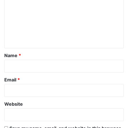
o
m
m
e
n
t
*
Name
*
Email
*
Website