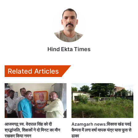
p
k
Hind Ekta Times
Related Articles
आजमगढ़;स्व. वेदपाल सिंह को दी
Azamgarh news:विकास खंड पवई
श्रद्धांजलि, शिक्षकों ने दो मिनट का मौन
कैम्पस में लगा वर्षा मापक यंत्र घास फूस से
रखकर किया नमन
ढाका