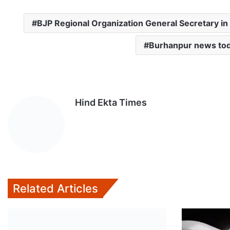
a
c
i
a
a
BJP Regional Organization General Secretary in B
t
e
t
i
i
s
b
t
l
l
Burhanpur news to
A
o
e
p
o
r
p
k
Hind Ekta Times
Related Articles