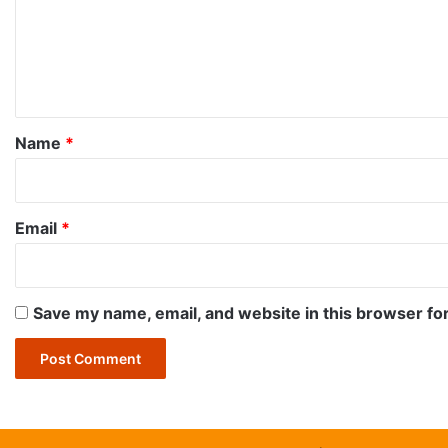
m
e
n
t
*
Name
*
Email
*
Save my name, email, and website in this browser fo