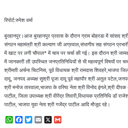
रिपोर्ट:रुपेश वर्मा
बुरहानपुर।आज बुरहानपुर प्रवास के दौरान ग्राम बोहरडा में सांसद श्र
संगठन महामंत्री श्री कल्याण जी अग्रवाल,संभागीय सह संगठन प्रभारी श
में खाट पर लगी चौपाल* में चाय पर चर्चा की गई। इस दौरान श्री जामव
में जानकारी ली उपस्थित जनप्रतिनिधियों से भी महत्वपूर्ण विषयों पर
श्रीमती अर्चना चिटनिस, पूर्व विधायक श्री रामदास शिवहरे,भाजपा जिलाध्
दादू, जनपद अध्यक्ष सुश्री पूजा दादू पूर्व महापौर श्री अतुल पटेल,जनपद 
श्री मनोज तारवाला,भाजपा के वरिष्ठ नेता श्री विनोद इंगले,श्री दीपक 
पाटील, जिला उपाध्यक्ष श्री वीरेंद्र तिवारी,विधायक प्रतिनिधि डॉ र
पाटील, भाजपा युवा नेता श्री गजेंद्र पाटील आदि मौजूद रहे।
W
F
T
E
X
G
h
a
w
m
m