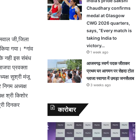
India’s pride Sakshi
Chaudhary confirms
medal at Glasgow
CWG 2026 quarters,
says, “Every match is
taking India to
जामवाल जी,जिला
victory…
त किया गया। *गांव
1 week ago
कि नही इस संबंध
आजमगढ़:स्वर्ण पदक जीतकर
भाजपा प्रवक्ता
प्रथम घर आगमन पर सेहदा टोल
क्ष सुश्री मंजू
प्लाजा स्वागत में उमड़ा जनसैलाब
3 weeks ago
र निगम अध्यक्ष
क्ष श्री किशोर
श्री दिनकर
कारोबार