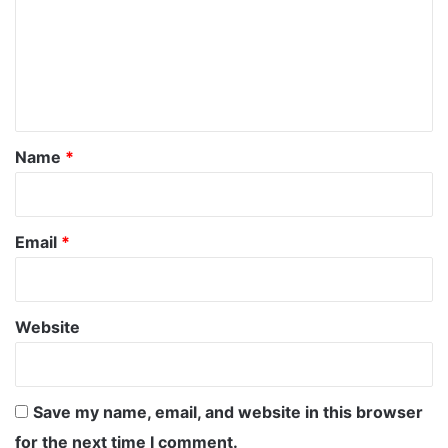
m
m
e
n
t
*
Name
*
Email
*
Website
Save my name, email, and website in this browser
for the next time I comment.