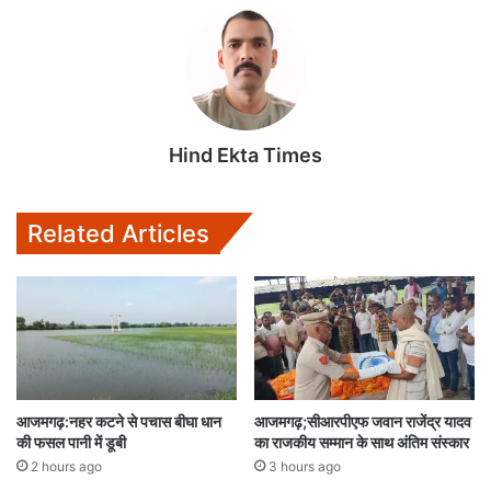
t
e
t
i
i
s
b
t
l
l
A
o
e
p
o
r
p
k
Hind Ekta Times
Related Articles
आजमगढ़:नहर कटने से पचास बीघा धान
आजमगढ़;सीआरपीएफ जवान राजेंद्र यादव
की फसल पानी में डूबी
का राजकीय सम्मान के साथ अंतिम संस्कार
2 hours ago
3 hours ago