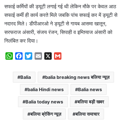
सफाई कर्मियों की ड्यूटी लगाई गई थी लेकिन मौके पर केवल आठ
सफाई कर्मी ही कार्य करते मिले जबकि पांच सफाई कर में ड्यूटी से
नदारद मिले। डीपीआरओ ने ड्यूटी से गायब आसमा खातून,
सरफराज अंसारी, संजय रंजन, सिपाही व इम्तियाज अंसारी को
निलंबित कर दिया।
W
F
T
E
X
G
h
a
w
m
m
a
c
i
a
a
Balia
balia breaking news बलिया न्यूज़
t
e
t
i
i
s
b
t
l
l
balia Hindi news
Balia news
A
o
e
p
o
r
Balia today news
बलिया बड़ी खबर
p
k
बलिया ब्रेकिंग न्यूज़
बलिया समाचार