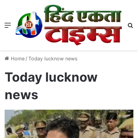
Menu
S
Home
/
Today lucknow news
Today lucknow
news